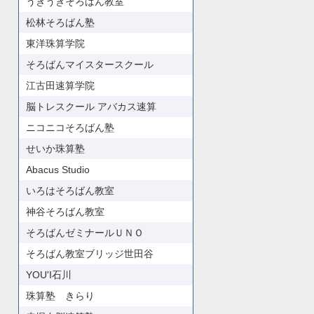
うきうきそろばん教室
松林そろばん塾
東洋珠算学院
そろばんマイスタースクール
江古田速算学院
脳トレスクール アバカス速算
ニコニコそろばん塾
せいか珠算塾
Abacus Studio
いろはそろばん教室
神谷そろばん教室
そろばんゼミナールＵＮＯ
そろばん教室ブリッジ世田谷
YOU'I石川
珠算塾 きらり