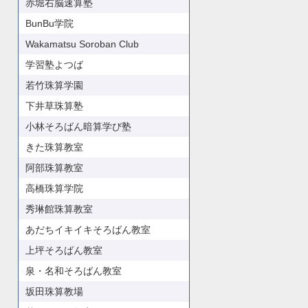
赤堀右脳速算塾
BunBu学院
Wakamatsu Soroban Club
学習塾よつば
若竹珠算学園
下井草珠算塾
小林そろばん暗算学び塾
きた珠算教室
阿部珠算教室
高橋珠算学院
秀琳館珠算教室
あだちイキイキそろばん教室
上坪そろばん教室
泉・名和そろばん教室
坂田珠算教場