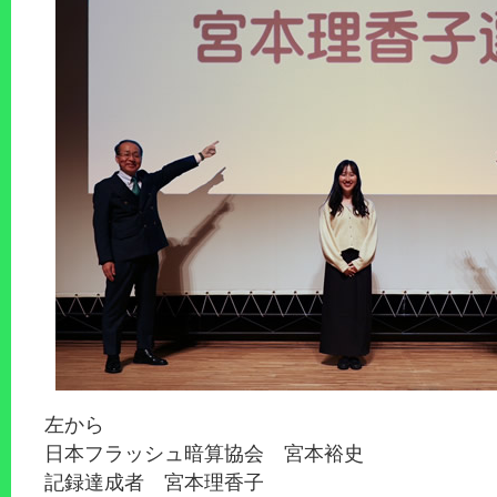
左から
日本フラッシュ暗算協会 宮本裕史
記録達成者 宮本理香子