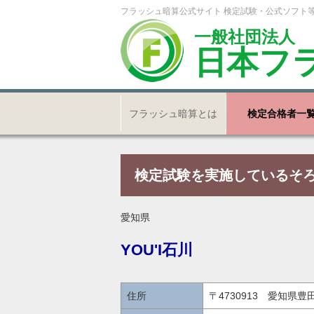
フラッシュ暗算公式サイト 検定試験・公式ソフト
一般社団法人
日本フ
フラッシュ暗算とは
検定合格者一
検定試験を実施しているそ
愛知県
YOU'I石川
住所
〒4730913 愛知県豊