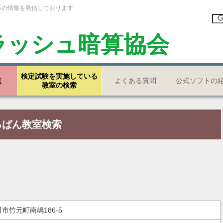
等の情報を発信しております
ラッシュ暗算協会
検定試験を実施している
覧
よくある質問
公式ソフトの
教室の検索
ろばん教室検索
田市竹元町南嶋186-5