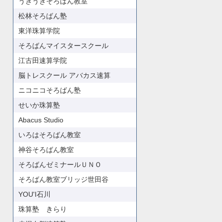
うきうきそろばん教室
松林そろばん塾
東洋珠算学院
そろばんマイスタースクール
江古田速算学院
脳トレスクール アバカス速算
ニコニコそろばん塾
せいか珠算塾
Abacus Studio
いろはそろばん教室
神谷そろばん教室
そろばんゼミナールＵＮＯ
そろばん教室ブリッジ世田谷
YOU'I石川
珠算塾 きらり