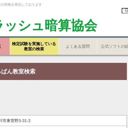
等の情報を発信しております
ラッシュ暗算協会
検定試験を実施している
覧
よくある質問
公式ソフトの
教室の検索
ろばん教室検索
川市東菅野3-31-2