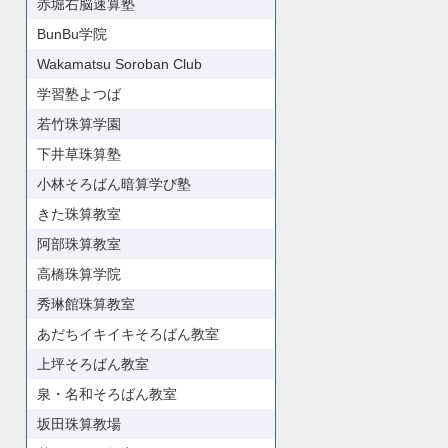
赤堀右脳速算塾
BunBu学院
Wakamatsu Soroban Club
学習塾よつば
若竹珠算学園
下井草珠算塾
小林そろばん暗算学び塾
きた珠算教室
阿部珠算教室
高橋珠算学院
秀琳館珠算教室
あだちイキイキそろばん教室
上坪そろばん教室
泉・名和そろばん教室
坂田珠算教場