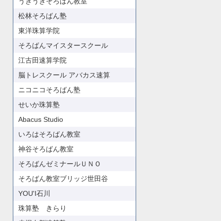
うきうきそろばん教室
松林そろばん塾
東洋珠算学院
そろばんマイスタースクール
江古田速算学院
脳トレスクール アバカス速算
ニコニコそろばん塾
せいか珠算塾
Abacus Studio
いろはそろばん教室
神谷そろばん教室
そろばんゼミナールＵＮＯ
そろばん教室ブリッジ世田谷
YOU'I石川
珠算塾 きらり