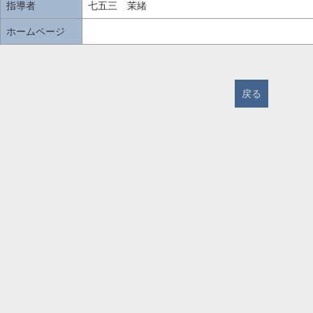
指導者
七五三 茉緒
ホームページ
戻る