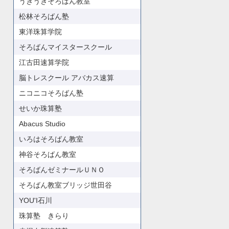
うきうきそろばん教室
松林そろばん塾
東洋珠算学院
そろばんマイスタースクール
江古田速算学院
脳トレスクール アバカス速算
ニコニコそろばん塾
せいか珠算塾
Abacus Studio
いろはそろばん教室
神谷そろばん教室
そろばんゼミナールＵＮＯ
そろばん教室ブリッジ世田谷
YOU'I石川
珠算塾 きらり