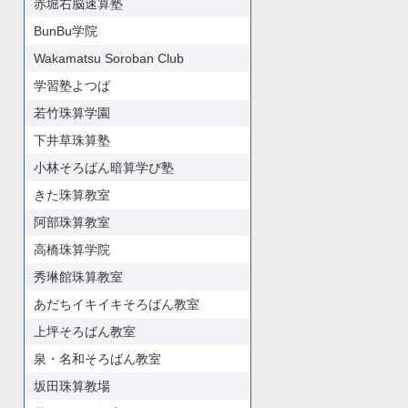
赤堀右脳速算塾
BunBu学院
Wakamatsu Soroban Club
学習塾よつば
若竹珠算学園
下井草珠算塾
小林そろばん暗算学び塾
きた珠算教室
阿部珠算教室
高橋珠算学院
秀琳館珠算教室
あだちイキイキそろばん教室
上坪そろばん教室
泉・名和そろばん教室
坂田珠算教場