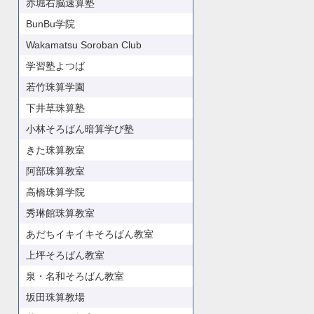
赤堀右脳速算塾
BunBu学院
Wakamatsu Soroban Club
学習塾よつば
若竹珠算学園
下井草珠算塾
小林そろばん暗算学び塾
きた珠算教室
阿部珠算教室
高橋珠算学院
秀琳館珠算教室
あだちイキイキそろばん教室
上坪そろばん教室
泉・名和そろばん教室
坂田珠算教場