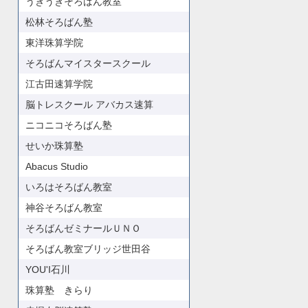
うきうきそろばん教室
松林そろばん塾
東洋珠算学院
そろばんマイスタースクール
江古田速算学院
脳トレスクール アバカス速算
ニコニコそろばん塾
せいか珠算塾
Abacus Studio
いろはそろばん教室
神谷そろばん教室
そろばんゼミナールＵＮＯ
そろばん教室ブリッジ世田谷
YOU'I石川
珠算塾 きらり