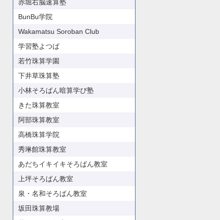
赤堀右脳速算塾
BunBu学院
Wakamatsu Soroban Club
学習塾よつば
若竹珠算学園
下井草珠算塾
小林そろばん暗算学び塾
きた珠算教室
阿部珠算教室
高橋珠算学院
秀琳館珠算教室
あだちイキイキそろばん教室
上坪そろばん教室
泉・名和そろばん教室
坂田珠算教場