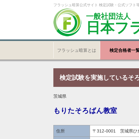
フラッシュ暗算公式サイト 検定試験・公式ソフト
一般社団法人
日本フ
フラッシュ暗算とは
検定合格者一
検定試験を実施しているそ
茨城県
もりたそろばん教室
住所
〒312-0001 茨城県