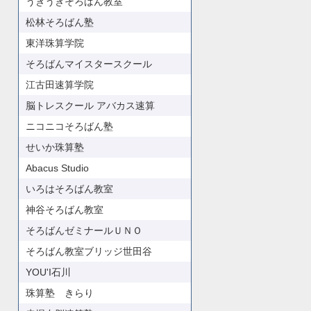
うきうきそろばん教室
松林そろばん塾
東洋珠算学院
そろばんマイスタースクール
江古田速算学院
脳トレスクール アバカス速算
ニコニコそろばん塾
せいか珠算塾
Abacus Studio
いろはそろばん教室
神谷そろばん教室
そろばんゼミナールＵＮＯ
そろばん教室ブリッジ世田谷
YOU'I石川
珠算塾 きらり