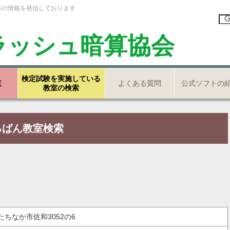
等の情報を発信しております
ラッシュ暗算協会
検定試験を実施している
覧
よくある質問
公式ソフトの
教室の検索
ろばん教室検索
ひたちなか市佐和3052の6