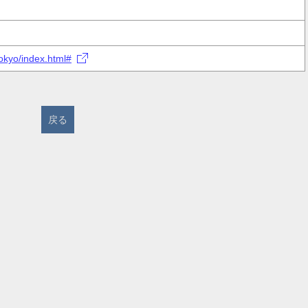
tokyo/index.html#
戻る