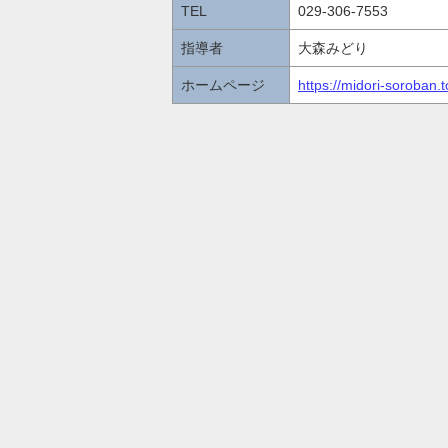
TEL
029-306-7553
指導者
大森みどり
ホームページ
https://midori-soroban.