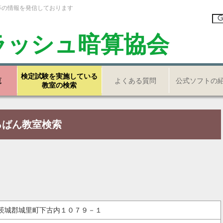
等の情報を発信しております
ラッシュ暗算協会
検定試験を実施している
覧
よくある質問
公式ソフトの
教室の検索
ろばん教室検索
県東茨城郡城里町下古内１０７９－１