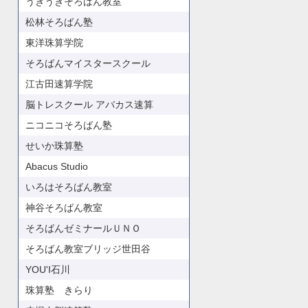
うきうきそろばん教室
松林そろばん塾
東洋珠算学院
そろばんマイスタースクール
江古田速算学院
脳トレスクール アバカス速算
ニコニコそろばん塾
せいか珠算塾
Abacus Studio
いろはそろばん教室
神谷そろばん教室
そろばんゼミナールＵＮＯ
そろばん教室ブリッジ世田谷
YOU'I石川
珠算塾 きらり