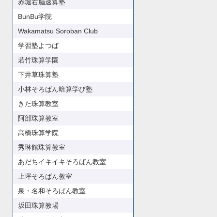
赤堀右脳速算塾
BunBu学院
Wakamatsu Soroban Club
学習塾よつば
若竹珠算学園
下井草珠算塾
小林そろばん暗算学び塾
きた珠算教室
阿部珠算教室
高橋珠算学院
秀琳館珠算教室
あだちイキイキそろばん教室
上坪そろばん教室
泉・名和そろばん教室
坂田珠算教場