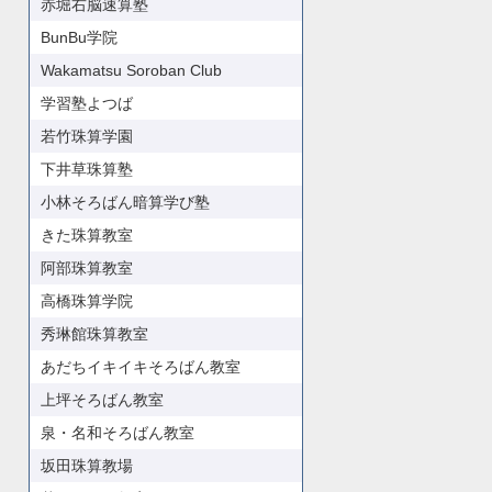
赤堀右脳速算塾
BunBu学院
Wakamatsu Soroban Club
学習塾よつば
若竹珠算学園
下井草珠算塾
小林そろばん暗算学び塾
きた珠算教室
阿部珠算教室
高橋珠算学院
秀琳館珠算教室
あだちイキイキそろばん教室
上坪そろばん教室
泉・名和そろばん教室
坂田珠算教場