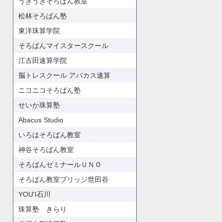
うきうきそろばん教室
松林そろばん塾
東洋珠算学院
そろばんマイスタースクール
江古田速算学院
脳トレスクール アバカス速算
ニコニコそろばん塾
せいか珠算塾
Abacus Studio
いろはそろばん教室
神谷そろばん教室
そろばんゼミナールＵＮＯ
そろばん教室ブリッジ世田谷
YOU'I石川
珠算塾 きらり