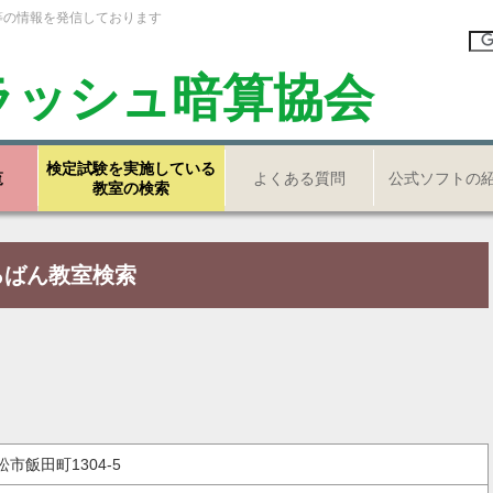
等の情報を発信しております
ラッシュ暗算協会
検定試験を実施している
覧
よくある質問
公式ソフトの
教室の検索
ろばん教室検索
松市飯田町1304-5