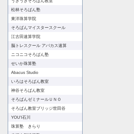
うきうきそろばん教室
松林そろばん塾
東洋珠算学院
そろばんマイスタースクール
江古田速算学院
脳トレスクール アバカス速算
ニコニコそろばん塾
せいか珠算塾
Abacus Studio
いろはそろばん教室
神谷そろばん教室
そろばんゼミナールＵＮＯ
そろばん教室ブリッジ世田谷
YOU'I石川
珠算塾 きらり