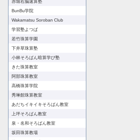
赤堀右脳速算塾
BunBu学院
Wakamatsu Soroban Club
学習塾よつば
若竹珠算学園
下井草珠算塾
小林そろばん暗算学び塾
きた珠算教室
阿部珠算教室
高橋珠算学院
秀琳館珠算教室
あだちイキイキそろばん教室
上坪そろばん教室
泉・名和そろばん教室
坂田珠算教場