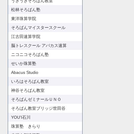
うきうきそろばん教室
松林そろばん塾
東洋珠算学院
そろばんマイスタースクール
江古田速算学院
脳トレスクール アバカス速算
ニコニコそろばん塾
せいか珠算塾
Abacus Studio
いろはそろばん教室
神谷そろばん教室
そろばんゼミナールＵＮＯ
そろばん教室ブリッジ世田谷
YOU'I石川
珠算塾 きらり