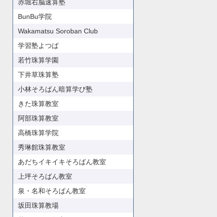
赤堀右脳速算塾
BunBu学院
Wakamatsu Soroban Club
学習塾よつば
若竹珠算学園
下井草珠算塾
小林そろばん暗算学び塾
きた珠算教室
阿部珠算教室
高橋珠算学院
秀琳館珠算教室
あだちイキイキそろばん教室
上坪そろばん教室
泉・名和そろばん教室
坂田珠算教場