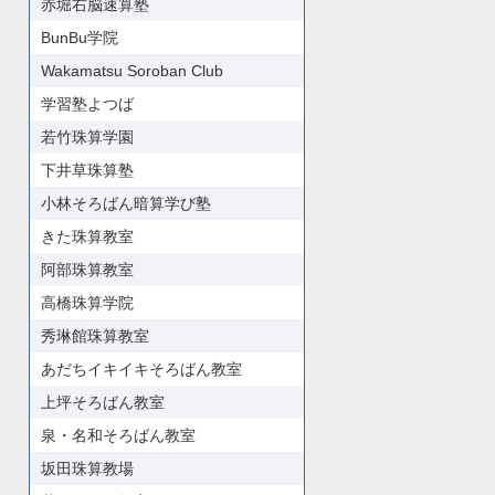
赤堀右脳速算塾
BunBu学院
Wakamatsu Soroban Club
学習塾よつば
若竹珠算学園
下井草珠算塾
小林そろばん暗算学び塾
きた珠算教室
阿部珠算教室
高橋珠算学院
秀琳館珠算教室
あだちイキイキそろばん教室
上坪そろばん教室
泉・名和そろばん教室
坂田珠算教場