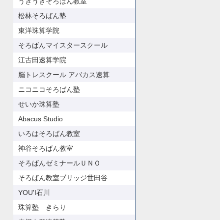
うきうきそろばん教室
松林そろばん塾
東洋珠算学院
そろばんマイスタースクール
江古田速算学院
脳トレスクール アバカス速算
ニコニコそろばん塾
せいか珠算塾
Abacus Studio
いろはそろばん教室
神谷そろばん教室
そろばんゼミナールＵＮＯ
そろばん教室ブリッジ世田谷
YOU'I石川
珠算塾 きらり