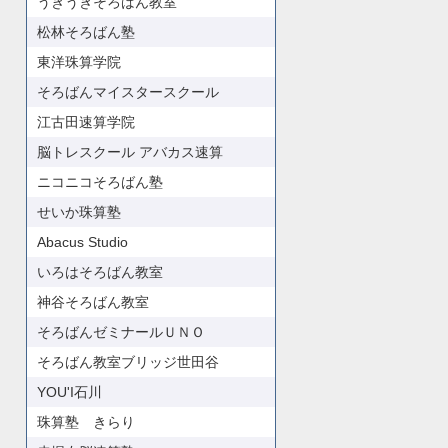
うきうきそろばん教室
松林そろばん塾
東洋珠算学院
そろばんマイスタースクール
江古田速算学院
脳トレスクール アバカス速算
ニコニコそろばん塾
せいか珠算塾
Abacus Studio
いろはそろばん教室
神谷そろばん教室
そろばんゼミナールＵＮＯ
そろばん教室ブリッジ世田谷
YOU'I石川
珠算塾 きらり