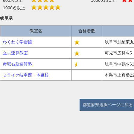
800名以上
10000名以上
1000名以上
岐阜県
教室名
合格者数
わくわく学習館
岐阜市加納東丸
立志速算教室
可児市広見4-5
赤堀右脳速算塾
岐阜市中鶉4-61
ミライク岐阜西・本巣校
本巣市上真桑22
都道府県選択ページに戻る