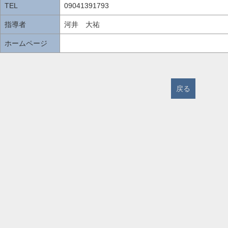
TEL
09041391793
指導者
河井 大祐
ホームページ
戻る