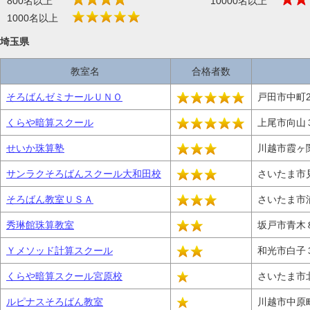
800名以上
10000名以上
1000名以上
埼玉県
教室名
合格者数
そろばんゼミナールＵＮＯ
戸田市中町2-1
くらや暗算スクール
上尾市向山
せいか珠算塾
川越市霞ヶ関北
サンラクそろばんスクール大和田校
さいたま市見
そろばん教室ＵＳＡ
さいたま市
秀琳館珠算教室
坂戸市青木
Ｙメソッド計算スクール
和光市白子
くらや暗算スクール宮原校
さいたま市
ルピナスそろばん教室
川越市中原町2