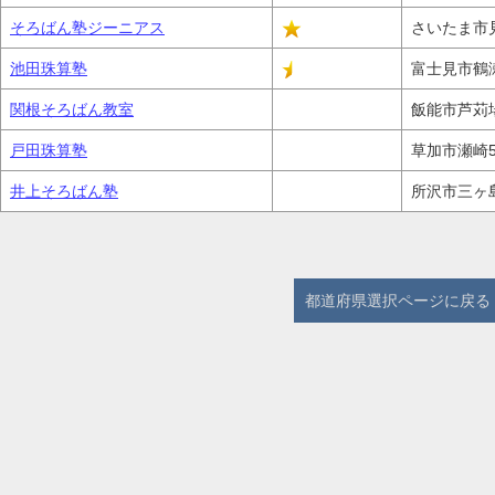
そろばん塾ジーニアス
さいたま市見
池田珠算塾
富士見市鶴
関根そろばん教室
飯能市芦苅場
戸田珠算塾
草加市瀬崎5-
井上そろばん塾
所沢市三ヶ島5
都道府県選択ページに戻る