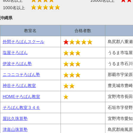
800名以上
10000名以上
1000名以上
沖縄県
教室名
合格者数
外間そろばんスクール
島尻郡八重瀬町
塩屋そろばん
うるま市塩屋
伊波そろばん塾
うるま市石川伊
ニコニコそろばん塾
那覇市宇栄原6-
神谷そろばん教室
豊見城市豊崎1
HOMEそろばん教室
宜野湾市長田3
そろばん教室３４６
石垣市字登野城
屋比久珠算塾
宜野湾市愛知3-
津嘉山珠算塾
島尻郡南風原